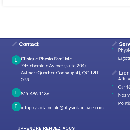
Contact
Serv
Physi
Ergot
Clinique Physio Familiale
745 chemin d'Aylmer (suite 204)
Lien
Aylmer (Quartier Connaught), QC J9H
Affili
0B8
Carri
819.486.1186
Nos v
Politi
infophysiofamiliale@physiofamiliale.com
PRENDRE RENDEZ-VOUS