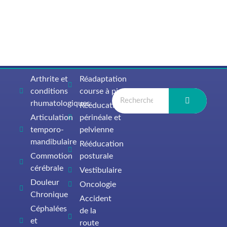
Arthrite et
Réadaptation
conditions
course à pied
rhumatologiques
Rééducation
Articulation
périnéale et
temporo-
pelvienne
mandibulaire
Rééducation
Commotion
posturale
cérébrale
Vestibulaire
Douleur
Oncologie
Chronique
Accident
Céphalées
de la
et
route