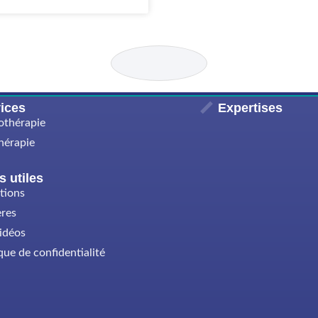
ices
Expertises
othérapie
hérapie
s utiles
ations
ères
idéos
que de confidentialité