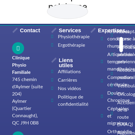
pelvienne
Contact
Services
Expertises
Arthrite et
Réadapt
Physiothérapie
conditions
course à
Ergothérapie
rhumatologi
Rééduca
Articulation
périnéal
Clinique
Liens
temporo-
pelvien
utiles
Physio
mandibulaire
Rééduca
Affiliations
Familiale
Commotion
postural
745 chemin
Carrières
cérébrale
Vestibul
d'Aylmer (suite
Nos vidéos
Douleur
204)
Oncolog
Politique de
Chronique
Aylmer
Acciden
confidentialité
(Quartier
Céphalées
de la
Connaught),
et
route
QC J9H 0B8
migraines
(SAAQ)
Orthopédie
Aiguille