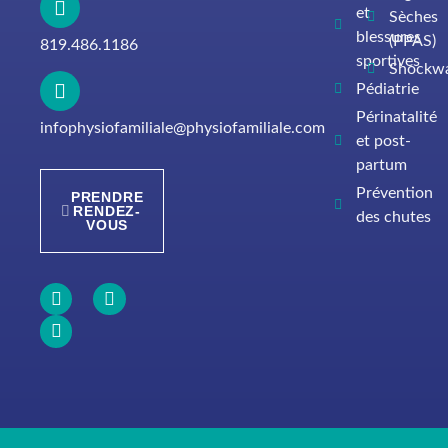
et
Sèches
blessures
(PPAS)
819.486.1186
sportives
Shockw
Pédiatrie
Périnatalité
infophysiofamiliale@physiofamiliale.com
et post-
partum
Prévention
PRENDRE
RENDEZ-
des chutes
VOUS